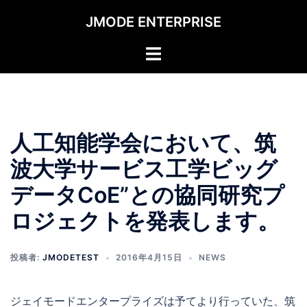
コ
JMODE ENTERPRISE
ン
テ
ト
ン
グ
ツ
ル
へ
メ
ス
ニ
キ
人工知能学会において、筑
ュ
ッ
ー
波大学サービス工学ビッグ
プ
データCoE”との協同研究プ
ロジェクトを発表します。
投稿者:
JMODETEST
2016年4月15日
NEWS
ジェイモードエンタープライズは予てより行っていた、筑