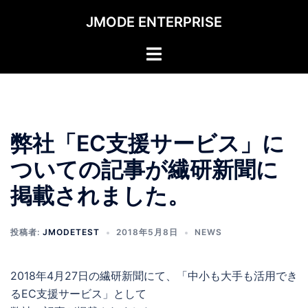
コ
JMODE ENTERPRISE
ン
テ
ト
ン
グ
ツ
ル
へ
メ
ス
ニ
キ
弊社「EC支援サービス」に
ュ
ッ
ー
ついての記事が繊研新聞に
プ
掲載されました。
投稿者:
JMODETEST
2018年5月8日
NEWS
2018年4月27日の繊研新聞にて、「中小も大手も活用でき
るEC支援サービス」として