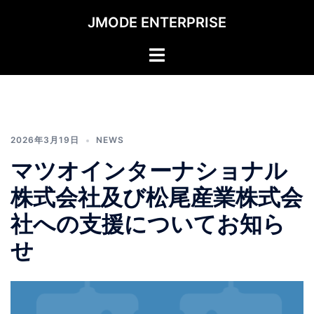
コ
JMODE ENTERPRISE
ン
テ
ト
ン
グ
ツ
ル
へ
メ
ス
ニ
キ
ュ
2026年3月19日
NEWS
ッ
ー
マツオインターナショナル
プ
株式会社及び松尾産業株式会
社への支援についてお知ら
せ